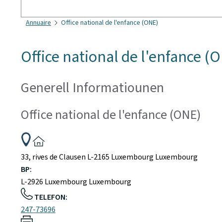
Sichen
Annuaire
Office national de l'enfance (ONE)
Office national de l'enfance (
Generell Informatiounen
Office national de l'enfance (ONE)
ADRESS:
33, rives de Clausen
L-2165
Luxembourg
Luxembourg
BP:
L-2926
Luxembourg
Luxembourg
TELEFON:
247-73696