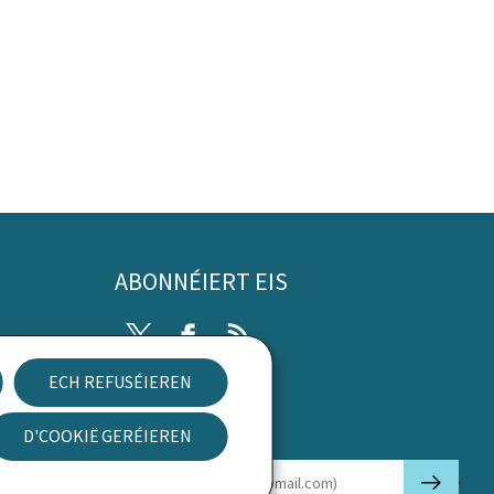
ABONNÉIERT EIS
Twitter
Facebook
RSS
ECH REFUSÉIEREN
rung
D'COOKIË GERÉIEREN
Newsletter
🡒
E-mail