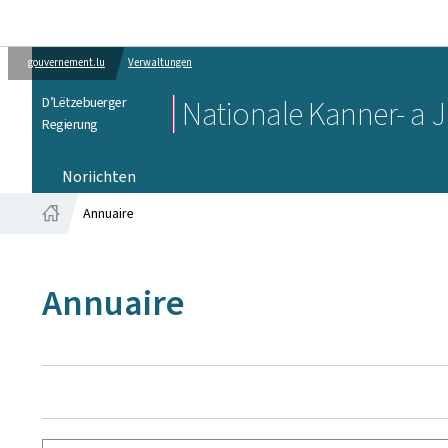
gouvernement.lu
Verwaltungen
D’Lëtzebuerger
Nationale Kanner- a
Regierung
Noriichten
Annuaire
Startsäit
Annuaire