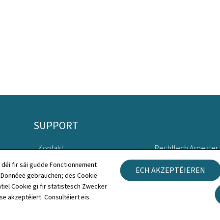
SUPPORT
Kontakt
Rechtlech Aspekter
 déi fir säi gudde Fonctionnement
ECH AKZEPTÉIEREN
Sitemap
Accessibilitéitserklä
h Donnéeë gebrauchen; dës Cookië
tiel Cookië gi fir statistesch Zwecker
Iwwert dës Websäit
Gestioun vu Cookien
 se akzeptéiert. Consultéiert eis