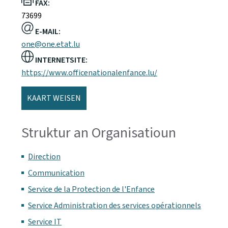
FAX:
73699
E-MAIL:
one@one.etat.lu
INTERNETSITE:
https://www.officenationalenfance.lu/
KAART WEISEN
Struktur an Organisatioun
Direction
Communication
Service de la Protection de l'Enfance
Service Administration des services opérationnels
Service IT