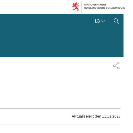
LËTZEBUERGE
LB
SHOW HIDE SEARCH
SHARE
Aktualiséiert den
11.12.2023