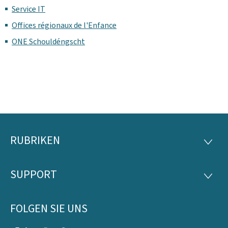
Service IT
Offices régionaux de l'Enfance
ONE Schouldéngscht
RUBRIKEN
Footer
RUBRI
SUPPORT
SUPP
FOLGEN SIE UNS