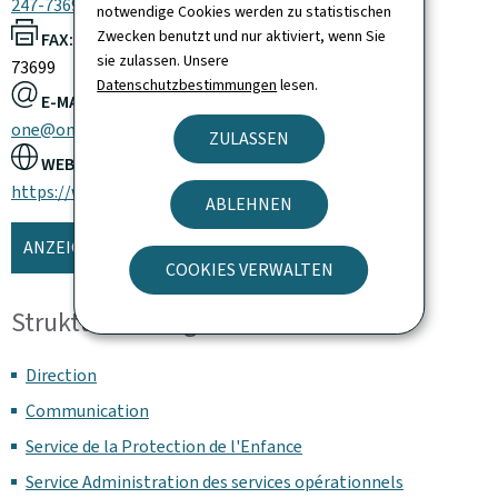
247-73696
notwendige Cookies werden zu statistischen
Zwecken benutzt und nur aktiviert, wenn Sie
FAX:
sie zulassen. Unsere
73699
Datenschutzbestimmungen
lesen.
E-MAIL:
one@one.etat.lu
ZULASSEN
WEBSITE:
https://www.officenationalenfance.lu/
ABLEHNEN
ANZEIGE DER KARTE
COOKIES VERWALTEN
Struktur und Organisation
Direction
Communication
Service de la Protection de l'Enfance
Service Administration des services opérationnels