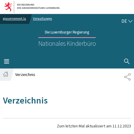
Zur Hauptnavigation
Zum Inhalt
DE
gouvernement.lu
Verwaltungen
DE
Die Luxemburger Regierung
Nationales Kinderbüro
SUCHFLED 
MENÜ
HAUPT-
Verzeichnis
TE
Startseite
Verzeichnis
Zum letzten Mal aktualisiert am
11.12.2023