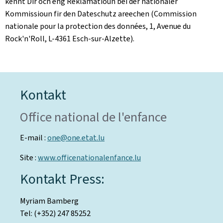
kënnt Dir och eng Reklamatioun bei der nationaler
Kommissioun fir den Dateschutz areechen (Commission
nationale pour la protection des données, 1, Avenue du
Rock'n'Roll, L-4361 Esch-sur-Alzette).
Kontakt
Office national de l'enfance
E-mail :
one@one.etat.lu
Site :
www.officenationalenfance.lu
Kontakt Press:
Myriam Bamberg
Tel: (+352) 247 85252