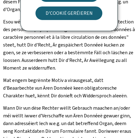
dësem Formulaire weidergeleet ginn, da went Iech w.e.g. un
d'Organ, dat sech mat Ärer Demande befaasst.
D'COOKIË GERÉIEREN
Esou wéi et am Reglement (EU) 2016/679 iwwer d'"protection
des personnes physiques à l'égard du traitement des données à
caractère personnel et à la libre circulation de ces données"
steet, hutt Dir d'Recht, Är gespäichert Donnéeë kucken ze
goen, se ze verbesseren oder a bestëmmte Fäll och läschen ze
loossen. Ausserdeem hutt Dir d'Recht, Är Awëllegung zu all
Moment ze widderruffen.
Mat engem begrënnte Motiv a virausgesat, datt
d'Beaarbechte vun Ären Donnéeë keen obligatoresche
Charakter huet, kënnt Dir donieft och Widdersproch aleeën.
Wann Dir vun dëse Rechter wëllt Gebrauch maachen an/oder
méi wëllt iwwer d'Verschaffe vun Ären Donnéeë gewuer ginn,
dann adresséiert Iech w.e.g. un dat betreffend Organ, deem
seng Kontaktdaten Dir um Formulaire fannt. Doriwwer eraus