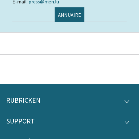
E-mail:
press@men.lu
ANNUAIRE
RUBRICKEN
Fousszeil
RUBRI
SUPPORT
SUPP