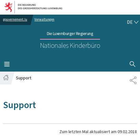
Zur Hauptnavigation
Zum Inhalt
DE
gouvernement.lu
Verwaltungen
DE
Die Luxemburger Regierung
Nationales Kinderbüro
SUCHFLED 
MENÜ
HAUPT-
Support
TE
Startseite
Support
Zum letzten Mal aktualisiert am
09.02.2018