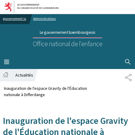
Aller au menu principal
Aller au contenu
gouvernement.lu
Administrations
Le gouvernement luxembourgeois
Office national de l'enfance
AFFICHER
MENU
PRINCIPAL
Actualités
PA
Accueil
Inauguration de l'espace Gravity de l'Éducation
nationale à Differdange
Inauguration de l'espace Gravity
de l'Éducation nationale à