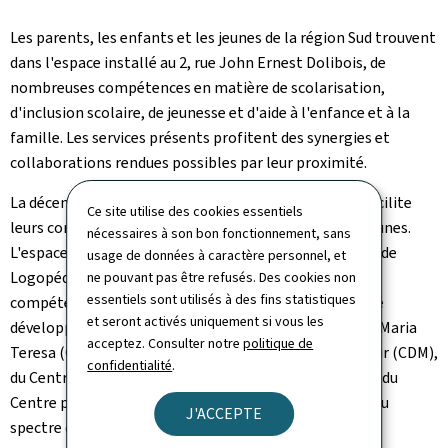
Les parents, les enfants et les jeunes de la région Sud trouvent
dans l'espace installé au 2, rue John Ernest Dolibois, de
nombreuses compétences en matière de scolarisation,
d'inclusion scolaire, de jeunesse et d'aide à l'enfance et à la
famille. Les services présents profitent des synergies et
collaborations rendues possibles par leur proximité.
La décentralisation des six centres de compétences facilite
Ce site utilise des cookies essentiels
leurs consultations à l'attention des enfants et des jeunes.
nécessaires à son bon fonctionnement, sans
L'espace Gravity accueille ainsi les antennes du Centre de
usage de données à caractère personnel, et
Logopédie (CL), du Centre pour le développement des
ne pouvant pas être refusés. Des cookies non
essentiels sont utilisés à des fins statistiques
compétences relatives à la vue (CDV), du Centre pour le
et seront activés uniquement si vous les
développement des apprentissages Grande-Duchesse Maria
acceptez. Consulter notre
politique de
Teresa (CDA), du Centre pour le développement moteur (CDM),
confidentialité
.
du Centre pour le développement intellectuel (CDI) et du
Centre pour enfants et jeunes présentant un trouble du
J'ACCEPTE
spectre de l'autisme (CTSA).