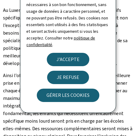
nécessaires à son bon fonctionnement, sans
Au Luxembourg, l’inclusion des élèves à besoins éducatifs
usage de données à caractère personnel, et
spécifiques dans l’enseignement régulier est la règle, et non
ne pouvant pas être refusés. Des cookies non
essentiels sont utilisés à des fins statistiques
l’exception. En témoigne le taux des enfants et jeunes à
et seront activés uniquement si vous les
besoins éducatifs spécifiques qui fréquentent une école
acceptez. Consulter notre
politique de
spécialisée: il est inférieur à un pour cent. Dans le cadre de sa
confidentialité
.
politique éducative qui vise à offrir à tous les jeunes les
meilleures perspectives d’avenir, le ministère entend
J'ACCEPTE
développer davantage encore cette approche inclusive.
Ainsi l’offre de prise en charge sera élargie pour une meilleure
JE REFUSE
prise en compte des besoins individuels. Le but est d’amener
chaque élève à besoins éducatifs spécifiques à développer au
GÉRER LES COOKIES
maximum ses facultés personnelles et à faciliter son
intégration psychique et sociale. À l'enseignement
fondamental, les enfants qui nécessitent un encadrement
spécifique moins lourd seront pris en charge par les écoles
elles-mêmes. Des ressources complémentaires seront mises à