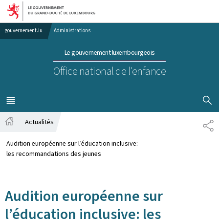
Aller au menu principal
Aller au contenu
gouvernement.lu
Administrations
Le gouvernement luxembourgeois
Office national de l'enfance
AFFICHER
MENU
PRINCIPAL
Actualités
PA
Accueil
Audition européenne sur l’éducation inclusive:
les recommandations des jeunes
Audition européenne sur
l’éducation inclusive: les