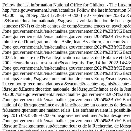
Follow the last information National Office for Children - The Lux
http://one.gouvernement.lu/en/actualites
Follow the last information
+0200
Thu, 28 Sep 2023 17:39:47 +0200
Le 27 septembre 2023 a &ea
l'&Eacute;ducation nationale, &agrave; savoir la direction de l'ensei
jeunesse (SNJ) et de six centres de comp&eacute;tences en psychop&
//one.gouvernement.lu/en/actualites.gouvernement2024%2Bfr%2B
//one.gouvernement.lu/en/actualites.gouvernement2024%2Bfr%2B
ministre de l'Immigration et de l'Asile, Jean Asselborn, a rencontr&
//one.gouvernement.lu/en/actualites.gouvernement2024%2Bfr%2Bac
//one.gouvernement.lu/en/actualites.gouvernement2024%2Bfr%2Bac
2022, le ministre de l'&Eacute;ducation nationale, de l'Enfance et de 
200 acteurs du secteur se sont r&eacute;unis.
Tue, 14 Jun 2022 14:43
//one.gouvernement.lu/en/actualites.gouvernement2024%2Bfr%2B
//one.gouvernement.lu/en/actualites.gouvernement2024%2Bfr%2B
particip&eacute; &agrave; une audition de jeunes Europ&eacute;ens 
Luxembourg recommandations a &eacute;t&eacute; organis&eacute; da
l&rsquo;&Eacute;ducation nationale, de l&rsquo;Enfance et de la Je
+0200
//one.gouvernement.lu/en/actualites.gouvernement2024%2B
//one.gouvernement.lu/en/actualites.gouvernement2024%2Bfr%2Ba
national de l&rsquo;enfance avait lanc&eacute; un concours de dess
fr&eacute;quentent une maison relais. Les enfants avaient la possibil
Sep 2015 09:35:39 +0200
//one.gouvernement.lu/en/actualites.g
//one.gouvernement.lu/en/actualites.gouvernement2024%2Bfr%2B
l&rsquo;Enseignement sup&eacute;rieur et de la Recherche, de l&rsqu