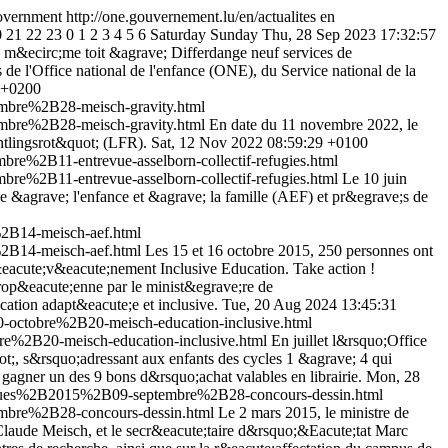
overnment
http://one.gouvernement.lu/en/actualites
en
0
21
22
23
0
1
2
3
4
5
6
Saturday
Sunday
Thu, 28 Sep 2023 17:32:57
 m&ecirc;me toit &agrave; Differdange neuf services de
 de l'Office national de l'enfance (ONE), du Service national de la
 +0200
mbre%2B28-meisch-gravity.html
mbre%2B28-meisch-gravity.html
En date du 11 novembre 2022, le
htlingsrot&quot; (LFR).
Sat, 12 Nov 2022 08:59:29 +0100
%2B11-entrevue-asselborn-collectif-refugies.html
%2B11-entrevue-asselborn-collectif-refugies.html
Le 10 juin
ide &agrave; l'enfance et &agrave; la famille (AEF) et pr&egrave;s de
2B14-meisch-aef.html
2B14-meisch-aef.html
Les 15 et 16 octobre 2015, 250 personnes ont
eacute;v&eacute;nement Inclusive Education. Take action !
op&eacute;enne par le minist&egrave;re de
ation adapt&eacute;e et inclusive.
Tue, 20 Aug 2024 13:45:31
octobre%2B20-meisch-education-inclusive.html
e%2B20-meisch-education-inclusive.html
En juillet l&rsquo;Office
;, s&rsquo;adressant aux enfants des cycles 1 &agrave; 4 qui
 gagner un des 9 bons d&rsquo;achat valables en librairie.
Mon, 28
iques%2B2015%2B09-septembre%2B28-concours-dessin.html
mbre%2B28-concours-dessin.html
Le 2 mars 2015, le ministre de
Claude Meisch, et le secr&eacute;taire d&rsquo;&Eacute;tat Marc