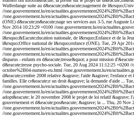
Hansen ont inform&eacute; la presse sur le projet de d&eacute;m&eac
Walferdange suite au d&eacute;m&eacute;nagement de l&rsquo;Univ
//one.gouvernement.lu/en/actualites.gouvernement2024%2Bfr%2Ba
//one.gouvernement.lu/en/actualites.gouvernement2024%2Bfr%2Ba
(ONE) d&eacute;m&eacute;nage ses services aux 3-5, rue Auguste 
Nov 2014 10:23:29 +0100
//one.gouvernement.lu/en/actualites.
//one.gouvernement.lu/en/actualites.gouvernement2024%2Bfr%2B
l&rsquo;&Eacute;ducation nationale, de l&rsquo;Enfance et de la Jeu
l&rsquo;Office national de l&rsquo;enfance (ONE).
Tue, 29 Apr 201
//one.gouvernement.lu/en/actualites.gouvernement2024%2Bfr%2Ba
//one.gouvernement.lu/en/actualites.gouvernement2024%2Bfr%2Ba
disparus - enfants en d&eacute;tresse&quot; a pour mission d'&eacute;
d&eacute;tresse psycho-sociale.
Tue, 20 Aug 2024 11:12:25 +0200
/
octobre%2B04-numero-eu.html
//one.gouvernement.lu/en/actualit
d&eacute;cembre 2008 relative &agrave; l'aide &agrave; l'enfance et &
familles. Elle cr&eacute;e un droit &agrave; la demande d'aide ...
Tue
//one.gouvernement.lu/en/actualites.gouvernement2024%2Bfr%2Bac
//one.gouvernement.lu/en/actualites.gouvernement2024%2Bfr%2Bac
adopt&eacute; le 20 novembre 2008 le projet de loi relatif &agrave; l
gouvernement et d&eacute;pos&eacute; &agrave; la ...
Thu, 20 Nov 
//one.gouvernement.lu/en/actualites.gouvernement2024%2Bfr%2Ba
//one.gouvernement.lu/en/actualites.gouvernement2024%2Bfr%2Ba