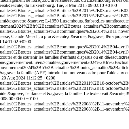
ute;nagement de l&rsquo;Universit&eacute; du Luxembourg et des centr
ersit&eacute; du Luxembourg.
Tue, 3 Mar 2015 09:02:10 +0100
ctualites%2Btoutes_actualites%2Barticles%2B2015%2B03-mars%2B02-
ctualites%2Btoutes_actualites%2Barticles%2B2015%2B03-mars%2B02-
Lumi&egrave;re &agrave; L-1950 Luxembourg.&nbsp;Les num&eacute;ro
gouvernement2024%2Bfr%2Bactualites%2Btoutes_actualites%2Bcomm
actualites%2Btoutes_actualites%2Bcommuniques%2B2014%2B11-nove
nesse, Claude Meisch, a proc&eacute;d&eacute; &agrave; l&rsquo;asser
4 14:11:02 +0200
ctualites%2Btoutes_actualites%2Bcommuniques%2B2014%2B04-avril%
ctualites%2Btoutes_actualites%2Bcommuniques%2B2014%2B04-avril%
couter et de soutenir les familles d'enfants disparus ou en d&eacute;tre
/one.gouvernement.lu/en/actualites.gouvernement2024%2Bfr%2Bactua
es.gouvernement2024%2Bfr%2Bactualites%2Btoutes_actualites%2Bar
agrave; la famille (AEF) introduit un nouveau cadre pour l'aide aux enf
, 20 Aug 2024 11:12:25 +0200
tualites%2Btoutes_actualites%2Barticles%2B2011%2B10-octobre%2B0
tualites%2Btoutes_actualites%2Barticles%2B2011%2B10-octobre%2B0
'aide &agrave; l'enfance et &agrave; la famille. Le texte avait &eacute
2008 00:00:00 +0100
ctualites%2Btoutes_actualites%2Barticles%2B2008%2B11-novembre%
ctualites%2Btoutes_actualites%2Barticles%2B2008%2B11-novembre%