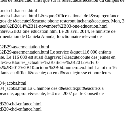
es de recherche, ainsi que sur la r&eacute;affectation du campus de
meisch-hansen.html
meisch-hansen.html
L&rsquo;Office national de l&rsquo;enfance
s de t&eacute;l&eacute;phone resteront inchang&eacute;s.
Mon, 3
uniques%2B2014%2B11-novembre%2B03-one-education.html
mbre%2B03-one-education.html
Le 28 avril 2014, le ministre de
mentation de Daniela Aranda, fonctionnaire relevant de
2B29-assermentation.html
2B29-assermentation.html
Le service &quot;116 000 enfants
sse. Le 116 000 est aussi &agrave; l'&eacute;coute des jeunes en
lites%2Btoutes_actualites%2Barticles%2B2012%2B10-
ticles%2B2012%2B10-octobre%2B04-numero-eu.html
La loi du 16
ants en difficult&eacute; ou en d&eacute;tresse et pour leurs
4-jacobs.html
4-jacobs.html
La Chambre des d&eacute;put&eacute;s a
;t&eacute; approuv&eacute; le 4 mai 2007 par le Conseil de
2B20-chd-enfance.html
2B20-chd-enfance.html