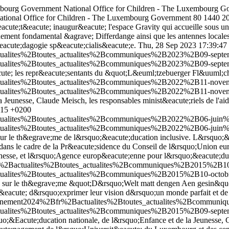
embourg Government
National Office for Children - The Luxembourg G
 National Office for Children - The Luxembourg Government
80
1440
2
cute;t&eacute; inaugur&eacute; l'espace Gravity qui accueille sous un
gnement fondamental &agrave; Differdange ainsi que les antennes locales
eacute;dagogie sp&eacute;cialis&eacute;e.
Thu, 28 Sep 2023 17:39:47
actualites%2Btoutes_actualites%2Bcommuniques%2B2023%2B09-septe
actualites%2Btoutes_actualites%2Bcommuniques%2B2023%2B09-septe
eacute; les repr&eacute;sentants du &quot;L&euml;tzebuerger Fl&uuml;c
tualites%2Btoutes_actualites%2Bcommuniques%2B2022%2B11-novembre
tualites%2Btoutes_actualites%2Bcommuniques%2B2022%2B11-novembre
la Jeunesse, Claude Meisch, les responsables minist&eacute;riels de l'a
:15 +0200
actualites%2Btoutes_actualites%2Bcommuniques%2B2022%2B06-juin%
actualites%2Btoutes_actualites%2Bcommuniques%2B2022%2B06-juin%
sur le th&egrave;me de l&rsquo;&eacute;ducation inclusive. L&rsquo;&
ns le cadre de la Pr&eacute;sidence du Conseil de l&rsquo;Union eur
unesse, et l&rsquo;Agence europ&eacute;enne pour l&rsquo;&eacute;duc
fr%2Bactualites%2Btoutes_actualites%2Bcommuniques%2B2015%2B10-
ctualites%2Btoutes_actualites%2Bcommuniques%2B2015%2B10-octobr
in sur le th&egrave;me &quot;D&rsquo;Welt matt dengen Aen gesin&quot
it&eacute; d&rsquo;exprimer leur vision d&rsquo;un monde parfait et de
ouvernement2024%2Bfr%2Bactualites%2Btoutes_actualites%2Bcommun
actualites%2Btoutes_actualites%2Bcommuniques%2B2015%2B09-septe
o;&Eacute;ducation nationale, de l&rsquo;Enfance et de la Jeunesse, 